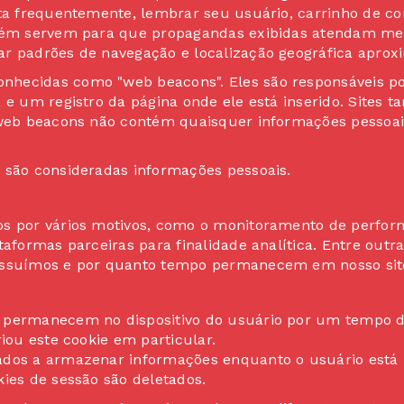
ita frequentemente, lembrar seu usuário, carrinho de c
mbém servem para que propagandas exibidas atendam mel
ar padrões de navegação e localização geográfica aprox
hecidas como "web beacons". Eles são responsáveis por
a e um registro da página onde ele está inserido. Sit
s web beacons não contém quaisquer informações pessoai
 são consideradas informações pessoais.
os por vários motivos, como o monitoramento de perfor
aformas parceiras para finalidade analítica. Entre outra
possuímos e por quanto tempo permanecem em nosso sit
 permanecem no dispositivo do usuário por um tempo de
riou este cookie em particular.
ados a armazenar informações enquanto o usuário está n
kies de sessão são deletados.